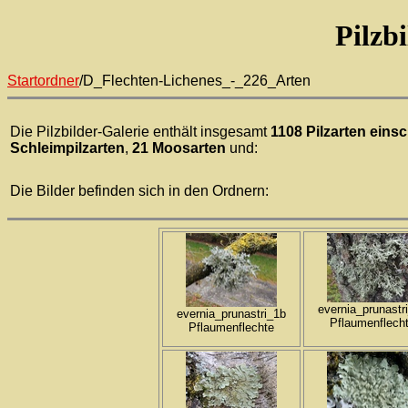
Pilzb
Startordner
/D_Flechten-Lichenes_-_226_Arten
Die Pilzbilder-Galerie enthält insgesamt
1108 Pilzarten einsc
Schleimpilzarten
,
21 Moosarten
und:
Die Bilder befinden sich in den Ordnern:
evernia_prunastr
evernia_prunastri_1b
Pflaumenflech
Pflaumenflechte