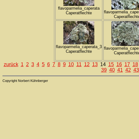
flavoparmelia_caperata
flavoparmelia_cape
Caperatflechte
Caperatflecht
flavoparmelia_caperata_3
flavoparmelia_cape
Caperatflechte
Caperatflecht
zurück
1
2
3
4
5
6
7
8
9
10
11
12
13
14
15
16
17
18
39
40
41
42
43
Copyright Norbert Kühnberger