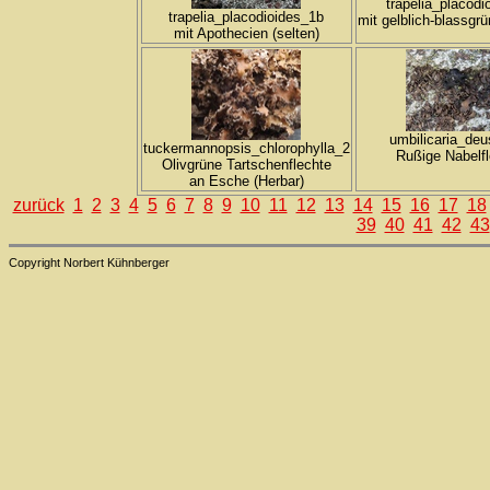
trapelia_placodi
trapelia_placodioides_1b
mit gelblich-blassgr
mit Apothecien (selten)
umbilicaria_de
tuckermannopsis_chlorophylla_2
Rußige Nabelf
Olivgrüne Tartschenflechte
an Esche (Herbar)
zurück
1
2
3
4
5
6
7
8
9
10
11
12
13
14
15
16
17
18
39
40
41
42
43
Copyright Norbert Kühnberger