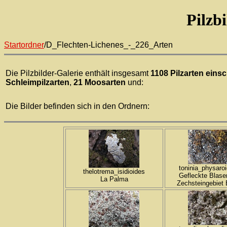
Pilzb
Startordner
/D_Flechten-Lichenes_-_226_Arten
Die Pilzbilder-Galerie enthält insgesamt
1108 Pilzarten einsc
Schleimpilzarten
,
21 Moosarten
und:
Die Bilder befinden sich in den Ordnern:
toninia_physaro
thelotrema_isidioides
Gefleckte Blase
La Palma
Zechsteingebiet