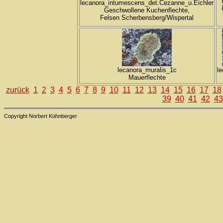
lecanora_intumescens_det.Cezanne_u.Eichler
Geschwollene Kuchenflechte,
Felsen Scherbensberg/Wispertal
lecanora_muralis_1c
l
Mauerflechte
zurück
1
2
3
4
5
6
7
8
9
10
11
12
13
14
15
16
17
18
39
40
41
42
43
Copyright Norbert Kühnberger