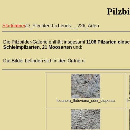
Pilzb
Startordner
/D_Flechten-Lichenes_-_226_Arten
Die Pilzbilder-Galerie enthält insgesamt
1108 Pilzarten einsc
Schleimpilzarten
,
21 Moosarten
und:
Die Bilder befinden sich in den Ordnern:
lecanora_flotoviana_oder_dispersa
l