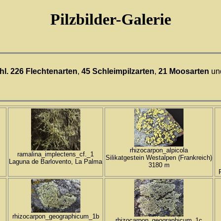
Pilzbilder-Galerie
hl. 226 Flechtenarten
,
45 Schleimpilzarten
,
21 Moosarten
un
rhizocarpon_alpicola
ramalina_implectens_cf._1
Silikatgestein Westalpen (Frankreich)
Laguna de Barlovento, La Palma
3180 m
rhizocarpon_geographicum_1b
rhizocarpon_geographicum_1c