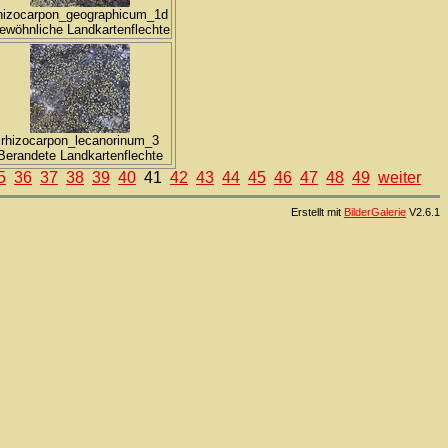
hizocarpon_geographicum_1d
ewöhnliche Landkartenflechte
rhizocarpon_lecanorinum_3
Berandete Landkartenflechte
5
36
37
38
39
40
41
42
43
44
45
46
47
48
49
weiter
Erstellt mit
BilderGalerie
V2.6.1