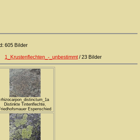
d:
605 Bilder
1_Krustenflechten_-_unbestimmt
/ 23 Bilder
rhizocarpon_distinctum_1a
Distinkte Tintenflechte,
Friedhofsmauer Espenschied