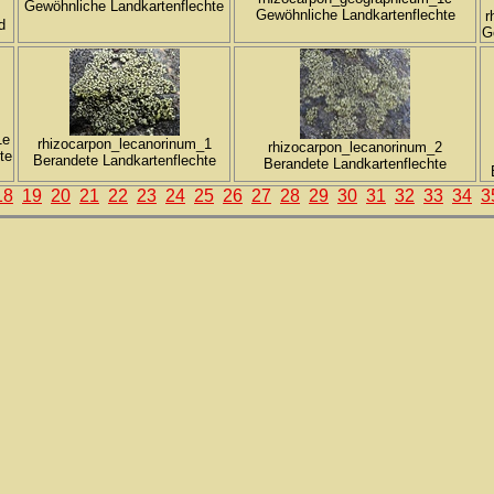
Gewöhnliche Landkartenflechte
Gewöhnliche Landkartenflechte
r
d
G
1e
rhizocarpon_lecanorinum_1
rhizocarpon_lecanorinum_2
te
Berandete Landkartenflechte
Berandete Landkartenflechte
18
19
20
21
22
23
24
25
26
27
28
29
30
31
32
33
34
3