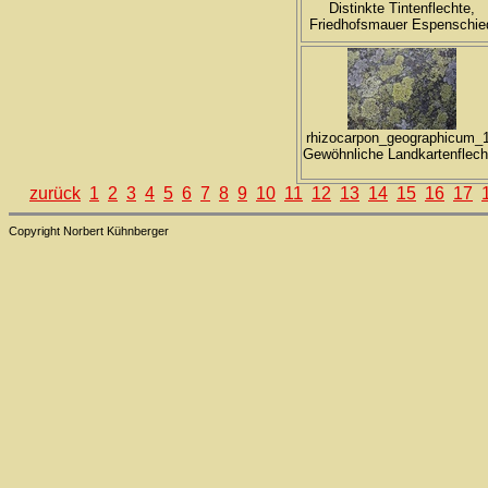
Distinkte Tintenflechte,
Friedhofsmauer Espenschie
rhizocarpon_geographicum_
Gewöhnliche Landkartenflech
zurück
1
2
3
4
5
6
7
8
9
10
11
12
13
14
15
16
17
Copyright Norbert Kühnberger