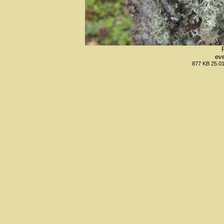
eve
877 KB 25.01