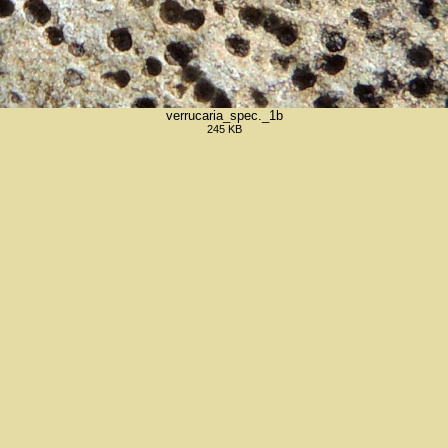
verrucaria_spec._1b
245 KB