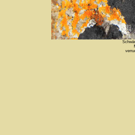
Schwär
verru