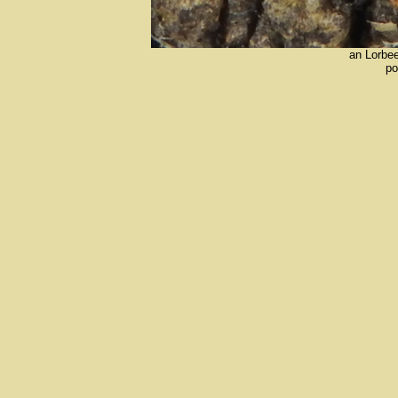
an Lorbe
po