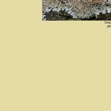
Grau
ph