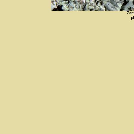
Zart
p