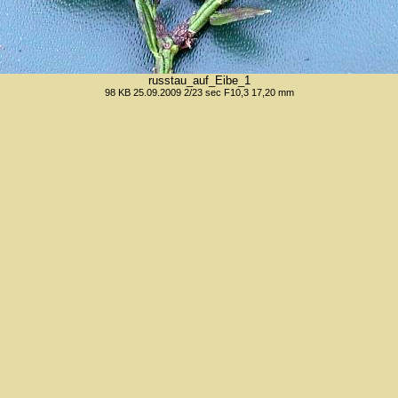
russtau_auf_Eibe_1
98 KB 25.09.2009 2/23 sec F10,3 17,20 mm