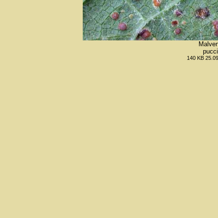
Malven
pucc
140 KB 25.09