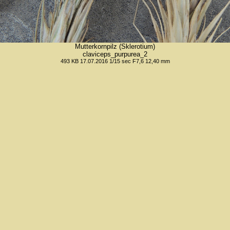
Mutterkornpilz (Sklerotium)
claviceps_purpurea_2
493 KB 17.07.2016 1/15 sec F7,6 12,40 mm