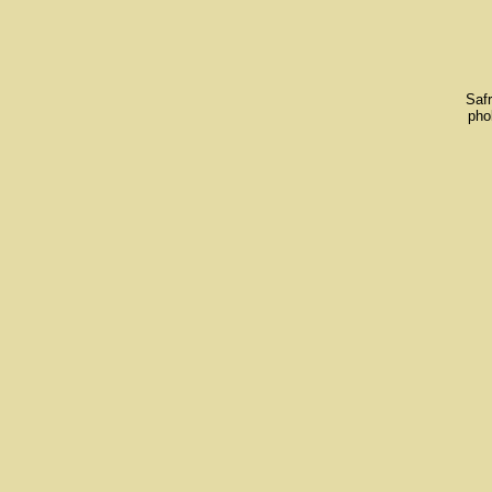
Safr
pho