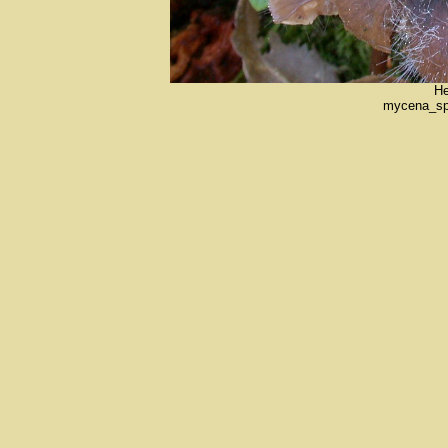
He
mycena_spe