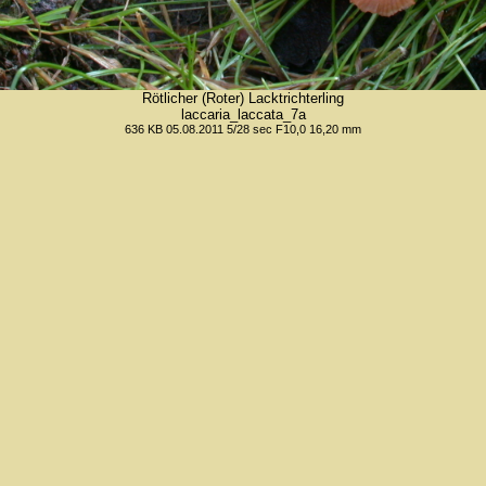
Rötlicher (Roter) Lacktrichterling
laccaria_laccata_7a
636 KB 05.08.2011 5/28 sec F10,0 16,20 mm