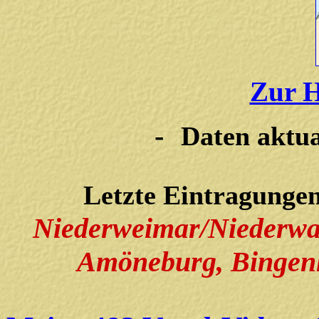
Zur H
-
Daten aktua
Letzte Eintragunge
Niederweimar/Niederwal
Amöneburg,
Bingenh