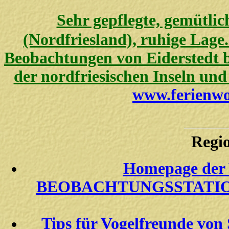
Sehr gepflegte, gemütli
(Nordfriesland), ruhige Lage.
Beobachtungen von Eiderstedt bi
der nordfriesischen Inseln und
www.ferienwo
Regio
Homepage d
BEOBACHTUNGSSTATION 
Tips für Vogelfreunde von